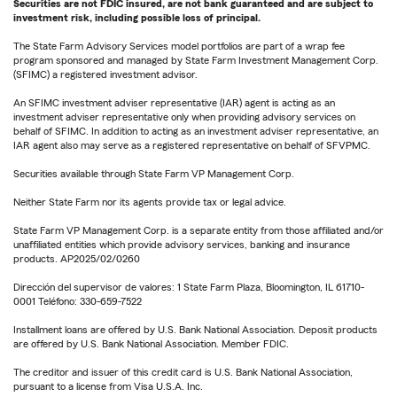
Securities are not FDIC insured, are not bank guaranteed and are subject to
investment risk, including possible loss of principal.
The State Farm Advisory Services model portfolios are part of a wrap fee
program sponsored and managed by State Farm Investment Management Corp.
(SFIMC) a registered investment advisor.
An SFIMC investment adviser representative (IAR) agent is acting as an
investment adviser representative only when providing advisory services on
behalf of SFIMC. In addition to acting as an investment adviser representative, an
IAR agent also may serve as a registered representative on behalf of SFVPMC.
Securities available through State Farm VP Management Corp.
Neither State Farm nor its agents provide tax or legal advice.
State Farm VP Management Corp. is a separate entity from those affiliated and/or
unaffiliated entities which provide advisory services, banking and insurance
products. AP2025/02/0260
Dirección del supervisor de valores: 1 State Farm Plaza, Bloomington, IL 61710-
0001 Teléfono: 330-659-7522
Installment loans are offered by U.S. Bank National Association. Deposit products
are offered by U.S. Bank National Association. Member FDIC.
The creditor and issuer of this credit card is U.S. Bank National Association,
pursuant to a license from Visa U.S.A. Inc.