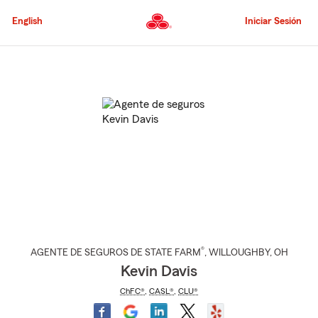
Pasar
al
English
Iniciar Sesión
contenido
principal
Comienzo
del
contenido
principal
®
AGENTE DE SEGUROS DE STATE FARM
,
WILLOUGHBY
, OH
Kevin Davis
ChFC®
,
CASL®
,
CLU®