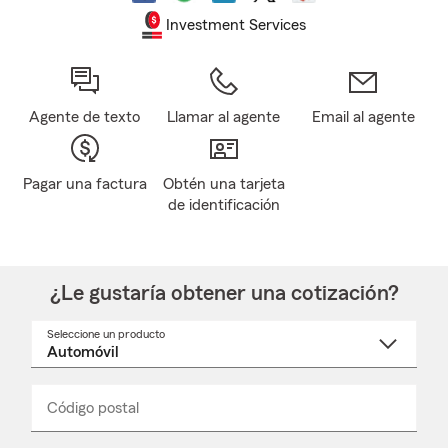
Investment Services
Agente de texto
Llamar al agente
Email al agente
Pagar una factura
Obtén una tarjeta
de identificación
¿Le gustaría obtener una cotización?
Seleccione un producto
Seleccione
un
nombre
de
producto
del
Código postal
Ingresa
Ingresa
_____
menú
un
un
desplegable
código
código