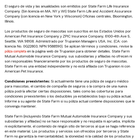
El seguro de vida y las anualidades son emitidos por State Farm Life Insurance
Company. (Sin licencia en MA, NY y WI) State Farm Life and Accident Assurance
Company (con licencia en New York y Wisconsin) Oficinas centrales, Bloomington,
Illinois.
Los productos de seguro de mascotas son suscritos en los Estados Unidos por
American Pet Insurance Company y ZPIC Insurance Company, 6100-4th Ave S,
Seattle, WA 98108. Administrado por Trupanion Managers USA, Inc. (CA: con
licencia No. 0G22803, NPN 9588590). Se aplican términos y condiciones, revise la
póliza completa
en la página web de Trupanion para obtener detalles. State Farm
Mutual Automobile Insurance Company, sus subsidiarias y afiliadas no ofrecen ni
son responsables financieramente por los productos de seguro de mascotas.
State Farm es una entidad independiente y no está afiliada con Trupanion ni con
American Pet Insurance.
Condiciones preexistentes:
Si actualmente tiene una póliza de seguro médico
para mascotas, el cambio de compañía de seguros o la compra de una nueva
póliza podría afectar ciertas disposiciones, tales como las coberturas para
condiciones preexistentes o los deducibles ya establecidos bajo su póliza actual.
Informe a su agente de State Farm si su póliza actual contiene disposiciones que le
convenga mantener.
State Farm (incluyendo State Farm Mutual Automobile Insurance Company y sus
subsidiarias y afiliadas) no se hace responsable y no respalda ni aprueba, implícita
ni explícitamente, el contenido de ningún sitio de terceros al que se haga referencia
en este material. Los productos y servicios son ofrecidos por terceros y State
Farm no garantiza la mercantabilidad, la idoneidad ni la calidad de los productos y