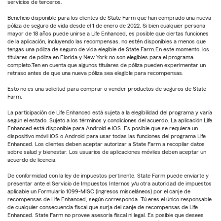
servicios de terceros.
Beneficio disponible para los clientes de State Farm que han comprado una nueva
póliza de seguro de vida desde el 1 de enero de 2022. Si bien cualquier persona
mayor de 18 años puede unirse a Life Enhanced, es posible que ciertas funciones
de la aplicación, incluyendo las recompensas, no estén disponibles a menos que
tengas una póliza de seguro de vida elegible de State Farm.En este momento, los
titulares de póliza en Florida y New York no son elegibles para el programa
completo.Ten en cuenta que algunos titulares de póliza pueden experimentar un
retraso antes de que una nueva póliza sea elegible para recompensas.
Esto no es una solicitud para comprar o vender productos de seguros de State
Farm.
La participación de Life Enhanced está sujeta a la elegibilidad del programa y varía
según el estado. Sujeto a los términos y condiciones del acuerdo. La aplicación Life
Enhanced está disponible para Android e iOS. Es posible que se requiera un
dispositivo móvil iOS o Android para usar todas las funciones del programa Life
Enhanced. Los clientes deben aceptar autorizar a State Farm a recopilar datos
sobre salud y bienestar. Los usuarios de aplicaciones móviles deben aceptar un
acuerdo de licencia.
De conformidad con la ley de impuestos pertinente, State Farm puede enviarte y
presentar ante el Servicio de Impuestos Internos y/u otra autoridad de impuestos
aplicable un Formulario 1099-MISC (ingresos misceláneos) por el canje de
recompensas de Life Enhanced, según corresponda. Tú eres el único responsable
de cualquier consecuencia fiscal que surja del canje de recompensas de Life
Enhanced. State Farm no provee asesoría fiscal ni legal. Es posible que desees