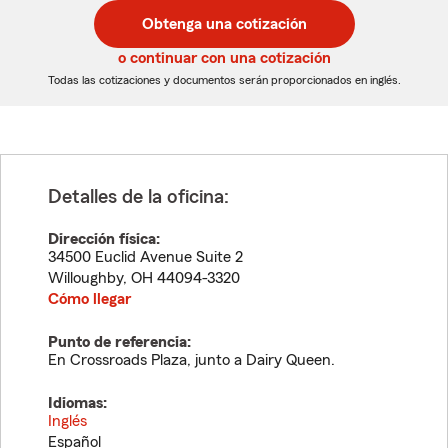
postal
postal
Obtenga una cotización
de
de
5
5
o continuar con una cotización
dígitos
dígitos
Todas las cotizaciones y documentos serán proporcionados en inglés.
Detalles de la oficina:
Dirección física:
34500 Euclid Avenue Suite 2
Willoughby
,
OH
44094-3320
Cómo llegar
Punto de referencia:
En Crossroads Plaza, junto a Dairy Queen.
Idiomas:
Inglés
Español